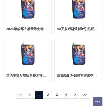
2025年成都大学音乐史考研752真题独家解析
40岁詹姆斯怪脚趾引热议！专家解析6大原因 征战22个赛季不容易
兰德尔惊叹詹姆斯技术升级：他是篮球场上最聪明的球员之一
詹姆斯即将超越雷吉米勒！NBA历史三分榜再创新纪录
<<
<
1
2
3
4
>
>>