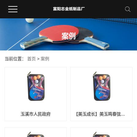
案例
当前位置：
首页
>
案例
玉溪市人民政府
【美玉成长】美玉鸣春弦歌悠扬 我校四季特色活动“春声·班班有歌声”合唱比赛圆满落幕