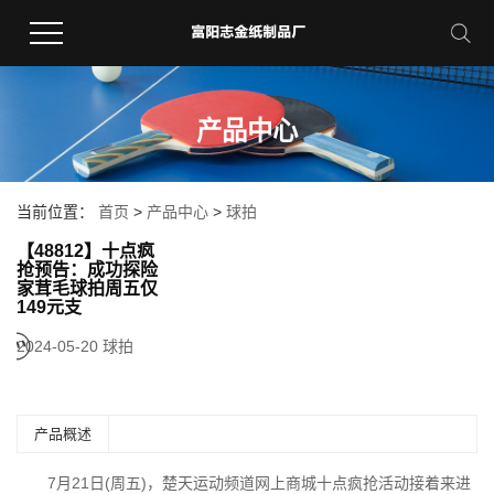
产品中心
当前位置：
首页
>
产品中心
>
球拍
【48812】十点疯
抢预告：成功探险
家茸毛球拍周五仅
149元支
2024-05-20
球拍
产品概述
7月21日(周五)，楚天运动频道网上商城十点疯抢活动接着来进