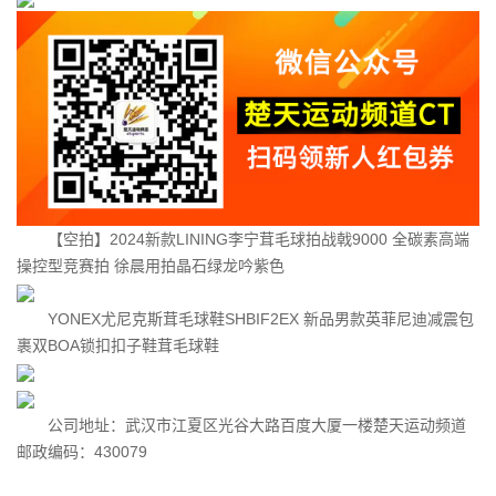
【空拍】2024新款LINING李宁茸毛球拍战戟9000 全碳素高端
操控型竞赛拍 徐晨用拍晶石绿龙吟紫色
YONEX尤尼克斯茸毛球鞋SHBIF2EX 新品男款英菲尼迪减震包
裹双BOA锁扣扣子鞋茸毛球鞋
公司地址：武汉市江夏区光谷大路百度大厦一楼楚天运动频道
邮政编码：430079