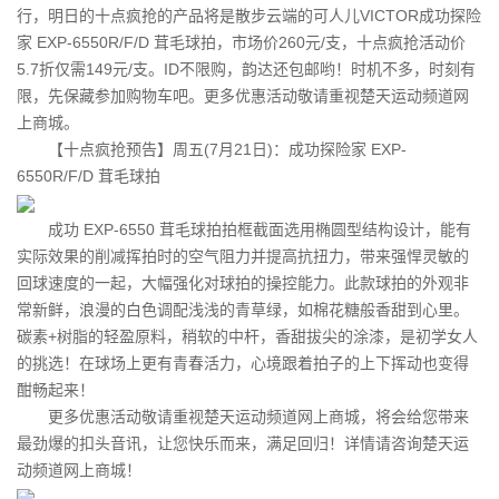
行，明日的十点疯抢的产品将是散步云端的可人儿VICTOR成功探险
家 EXP-6550R/F/D 茸毛球拍，市场价260元/支，十点疯抢活动价
5.7折仅需149元/支。ID不限购，韵达还包邮哟！时机不多，时刻有
限，先保藏参加购物车吧。更多优惠活动敬请重视楚天运动频道网
上商城。
【十点疯抢预告】周五(7月21日)：成功探险家 EXP-
6550R/F/D 茸毛球拍
成功 EXP-6550 茸毛球拍拍框截面选用椭圆型结构设计，能有
实际效果的削减挥拍时的空气阻力并提高抗扭力，带来强悍灵敏的
回球速度的一起，大幅强化对球拍的操控能力。此款球拍的外观非
常新鲜，浪漫的白色调配浅浅的青草绿，如棉花糖般香甜到心里。
碳素+树脂的轻盈原料，稍软的中杆，香甜拔尖的涂漆，是初学女人
的挑选！在球场上更有青春活力，心境跟着拍子的上下挥动也变得
酣畅起来！
更多优惠活动敬请重视楚天运动频道网上商城，将会给您带来
最劲爆的扣头音讯，让您快乐而来，满足回归！详情请咨询楚天运
动频道网上商城！